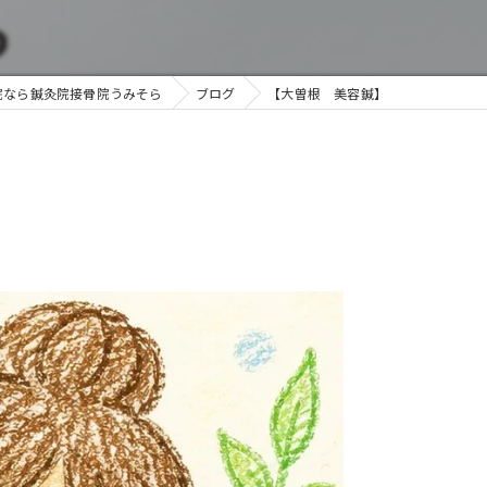
院なら鍼灸院接骨院うみそら
ブログ
【大曽根 美容鍼】