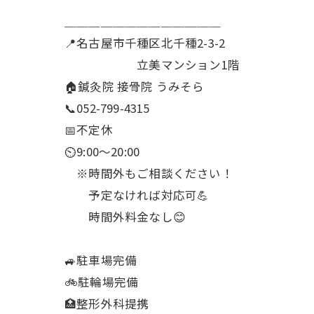
＿＿＿＿＿＿＿＿＿＿＿＿＿
📍名古屋市千種区北千種2-3-2
立美マンション1階
🏠鍼灸院 接骨院 うみそら
📞052-799-4315
📅不定休
⏲9:00～20:00
※時間外もご相談ください！
予定なければ対応可💪
時間外料金なし😊
🚙駐車場完備
🚲駐輪場完備
🏥整形外科提携