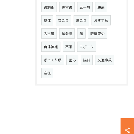
鍼施術
美容鍼
五十肩
腰痛
整体
首こり
肩こり
おすすめ
名古屋
鍼灸院
顔
眼精疲労
自律神経
不眠
スポーツ
ぎっくり腰
歪み
猫背
交通事故
産後