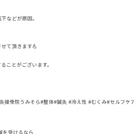
低下などが原因。
せて頂きます💪
することがございます。
灸接骨院うみそら#整体#鍼灸 #冷え性 #むくみ#セルフケア
鍼を受けるなら