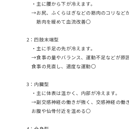
・主に腰から下が冷えます。
→お尻、ふくらはぎなどの筋肉のコリなどが
筋肉を緩めて血流改善〇
2：四肢末端型
・主に手足の先が冷えます。
→食事の量やバランス、運動不足などが原
食事の見直し、適度な運動〇
3：内臓型
・主に体表は温かく、内部が冷えます。
→副交感神経の働きが強く、交感神経の働
お腹や仙骨付近を温める〇
4：全身型