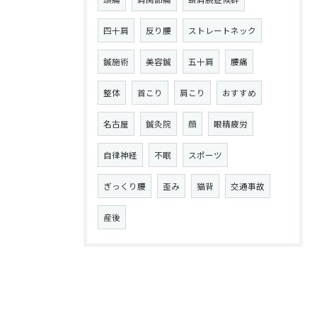
四十肩
反り腰
ストレートネック
鍼施術
美容鍼
五十肩
腰痛
整体
首こり
肩こり
おすすめ
名古屋
鍼灸院
顔
眼精疲労
自律神経
不眠
スポーツ
ぎっくり腰
歪み
猫背
交通事故
産後