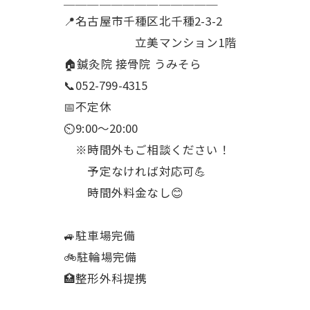
📍名古屋市千種区北千種2-3-2
立美マンション1階
🏠鍼灸院 接骨院 うみそら
📞052-799-4315
📅不定休
⏲9:00～20:00
※時間外もご相談ください！
予定なければ対応可💪
時間外料金なし😊
🚙駐車場完備
🚲駐輪場完備
🏥整形外科提携