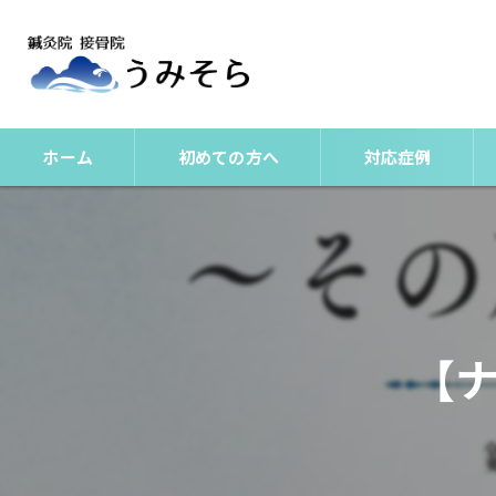
ホーム
初めての方へ
対応症例
整体
美容鍼
肩こりとは？
【
腰痛（非特異性腰痛
頭痛