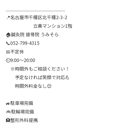
＿＿＿＿＿＿＿＿＿＿＿＿＿
📍名古屋市千種区北千種2-3-2
立美マンション1階
🏠鍼灸院 接骨院 うみそら
📞052-799-4315
📅不定休
⏲9:00～20:00
※時間外もご相談ください！
予定なければ笑顔で対応💪
時間外料金なし😊
🚙駐車場完備
🚲駐輪場完備
🏥整形外科提携