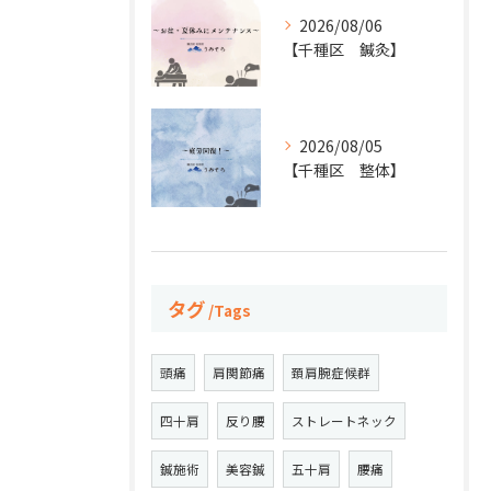
2026/08/06
【千種区 鍼灸】
2026/08/05
【千種区 整体】
タグ
Tags
頭痛
肩関節痛
頚肩腕症候群
四十肩
反り腰
ストレートネック
鍼施術
美容鍼
五十肩
腰痛