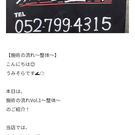
【施術の流れ～整体～】
こんにちは😊
うみそらです🌊☁
本日は、
施術の流れVol.1～整体～
のご紹介！
当店では、