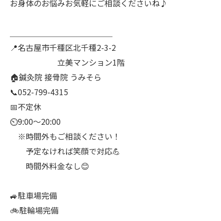
お身体のお悩みお気軽にご相談くださいね♪
＿＿＿＿＿＿＿＿＿＿＿＿＿
📍名古屋市千種区北千種2-3-2
立美マンション1階
🏠鍼灸院 接骨院 うみそら
📞052-799-4315
📅不定休
⏲9:00～20:00
※時間外もご相談ください！
予定なければ笑顔で対応💪
時間外料金なし😊
🚙駐車場完備
🚲駐輪場完備