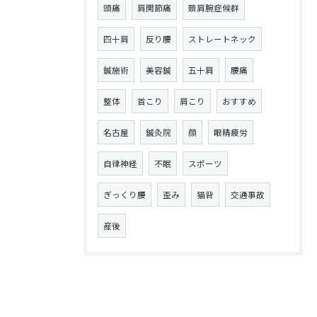
頭痛
肩関節痛
頚肩腕症候群
四十肩
反り腰
ストレートネック
鍼施術
美容鍼
五十肩
腰痛
整体
首こり
肩こり
おすすめ
名古屋
鍼灸院
顔
眼精疲労
自律神経
不眠
スポーツ
ぎっくり腰
歪み
猫背
交通事故
産後