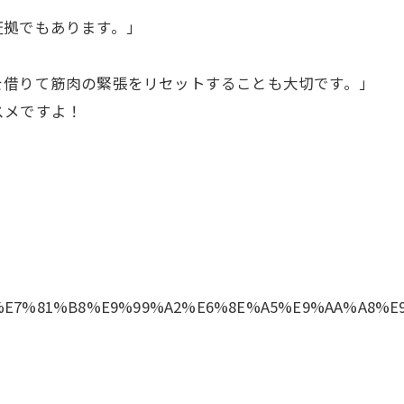
証拠でもあります。」
を借りて筋肉の緊張をリセットすることも大切です。」
スメですよ！
%BC%E7%81%B8%E9%99%A2%E6%8E%A5%E9%AA%A8%