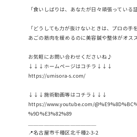
「食いしばりは、あなたが日々頑張っている
「どうしても力が抜けないときは、プロの手
あごの筋肉を緩めるのに美容鍼や整体がオス
お気軽にお問い合わせくださいね♪
↓↓↓ホームページはコチラ↓↓↓
https://umisora-s.com/
↓↓↓施術動画等はコチラ↓↓↓
https://www.youtube.com/@%E9%8D
%9D%E3%82%89
＿＿＿＿＿＿＿＿＿＿＿＿＿
📍名古屋市千種区北千種2-3-2