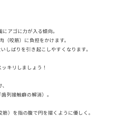
識にアゴに力が入る傾向。
筋肉（咬筋）に負担をかけます。
食いしばりを引き起こしやすくなります。
スッキリしましょう！
け、
下歯列接触癖の解消）。
咬筋）を指の腹で円を描くように優しく。