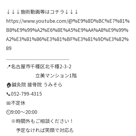
↓↓↓施術動画等はコチラ↓↓↓
https://www.youtube.com/@%E9%8D%BC%E7%81%
B8%E9%99%A2%E6%8E%A5%E9%AA%A8%E9%99%
A2%E3%81%86%E3%81%BF%E3%81%9D%E3%82%
89
＿＿＿＿＿＿＿＿＿＿＿＿＿
📍名古屋市千種区北千種2-3-2
立美マンション1階
🏠鍼灸院 接骨院 うみそら
📞052-799-4315
📅不定休
⏲9:00～20:00
※時間外もご相談ください！
予定なければ笑顔で対応💪