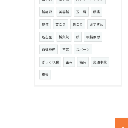
鍼施術
美容鍼
五十肩
腰痛
整体
首こり
肩こり
おすすめ
名古屋
鍼灸院
顔
眼精疲労
自律神経
不眠
スポーツ
ぎっくり腰
歪み
猫背
交通事故
産後