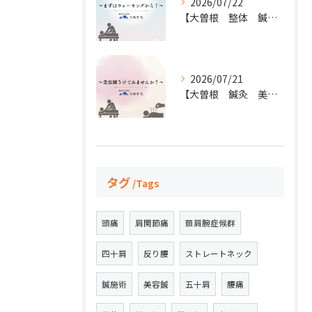
2026/07/22
【大曽根 整体 鍼灸】
2026/07/21
【大曽根 鍼灸 美容鍼】
タグ
Tags
頭痛
肩関節痛
頚肩腕症候群
四十肩
反り腰
ストレートネック
鍼施術
美容鍼
五十肩
腰痛