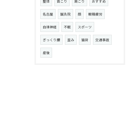
整体
首こり
肩こり
おすすめ
名古屋
鍼灸院
顔
眼精疲労
自律神経
不眠
スポーツ
ぎっくり腰
歪み
猫背
交通事故
産後