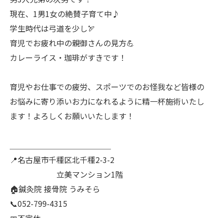
現在、1男1女の絶賛子育て中♪
学生時代は弓道を少し🏹
育児でお疲れ中の親御さんの見方💪
カレーライス・珈琲がすきです！
育児やお仕事での疲労、スポーツでのお怪我など皆様の
お悩みに寄り添いお力になれるように精一杯施術いたし
ます！よろしくお願いいたします！
＿＿＿＿＿＿＿＿＿＿＿＿＿
📍名古屋市千種区北千種2-3-2
立美マンション1階
🏠鍼灸院 接骨院 うみそら
📞052-799-4315