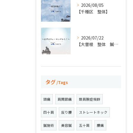
2026/08/05
【千種区 整体】
2026/07/22
【大曽根 整体 鍼灸】
タグ
Tags
頭痛
肩関節痛
頚肩腕症候群
四十肩
反り腰
ストレートネック
鍼施術
美容鍼
五十肩
腰痛