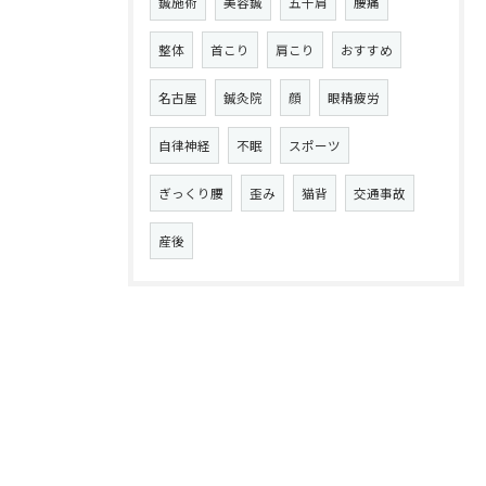
鍼施術
美容鍼
五十肩
腰痛
整体
首こり
肩こり
おすすめ
名古屋
鍼灸院
顔
眼精疲労
自律神経
不眠
スポーツ
ぎっくり腰
歪み
猫背
交通事故
産後