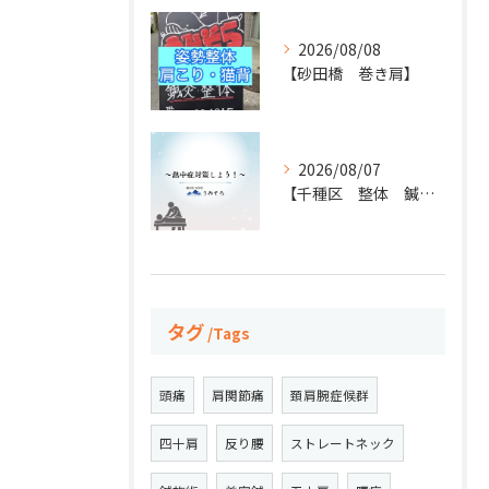
2026/08/08
【砂田橋 巻き肩】
2026/08/07
【千種区 整体 鍼灸】
タグ
Tags
頭痛
肩関節痛
頚肩腕症候群
四十肩
反り腰
ストレートネック