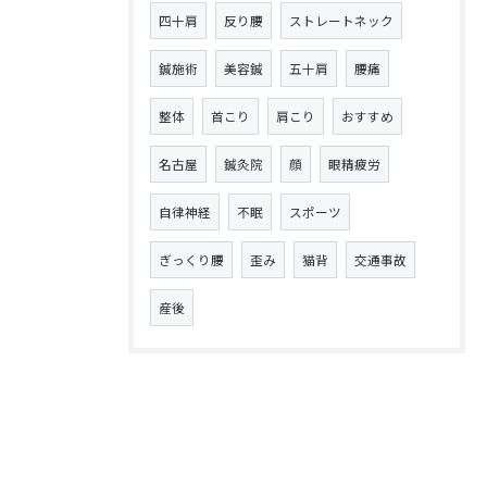
四十肩
反り腰
ストレートネック
鍼施術
美容鍼
五十肩
腰痛
整体
首こり
肩こり
おすすめ
名古屋
鍼灸院
顔
眼精疲労
自律神経
不眠
スポーツ
ぎっくり腰
歪み
猫背
交通事故
産後