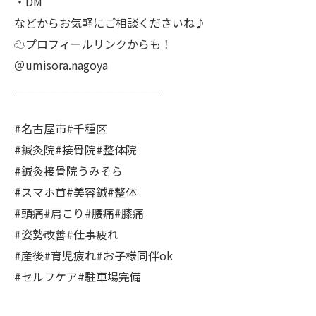
・DM
などからお気軽にご相談くださいね♪
☁プロフィールリンクからも！
＠umisora.nagoya
＿＿＿＿＿＿＿＿＿＿＿＿＿
#名古屋市#千種区
#鍼灸院#接骨院#整体院
#鍼灸接骨院うみそら
#スマホ首#美容鍼#整体
#頭痛#肩こり#腰痛#膝痛
#姿勢改善#仕事疲れ
#産後#育児疲れ#お子様同伴ok
#セルフケア#駐車場完備