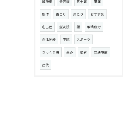
鍼施術
美容鍼
五十肩
腰痛
整体
首こり
肩こり
おすすめ
名古屋
鍼灸院
顔
眼精疲労
自律神経
不眠
スポーツ
ぎっくり腰
歪み
猫背
交通事故
産後