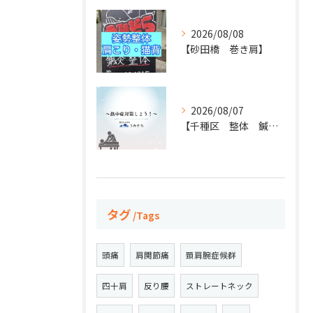
2026/08/08
【砂田橋 巻き肩】
2026/08/07
【千種区 整体 鍼灸】
タグ
Tags
頭痛
肩関節痛
頚肩腕症候群
四十肩
反り腰
ストレートネック