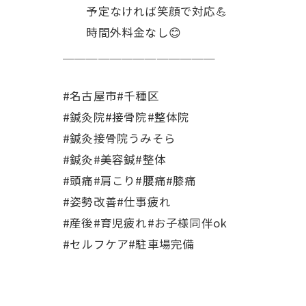
予定なければ笑顔で対応💪
時間外料金なし😊
＿＿＿＿＿＿＿＿＿＿＿＿＿
#名古屋市#千種区
#鍼灸院#接骨院#整体院
#鍼灸接骨院うみそら
#鍼灸#美容鍼#整体
#頭痛#肩こり#腰痛#膝痛
#姿勢改善#仕事疲れ
#産後#育児疲れ#お子様同伴ok
#セルフケア#駐車場完備